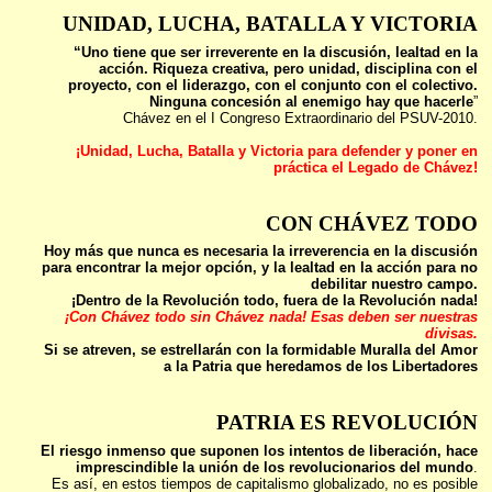
UNIDAD, LUCHA, BATALLA Y VICTORIA
“Uno tiene que ser irreverente en la discusión, lealtad en la
acción. Riqueza creativa, pero unidad, disciplina con el
proyecto, con el liderazgo, con el conjunto con el colectivo.
Ninguna concesión al enemigo hay que hacerle
”
Chávez en el I Congreso Extraordinario del PSUV-2010.
¡Unidad, Lucha, Batalla y Victoria para defender y poner en
práctica el Legado de Chávez!
CON CHÁVEZ TODO
Hoy más que nunca es necesaria la irreverencia en la discusión
para encontrar la mejor opción, y la lealtad en la acción para no
debilitar nuestro campo.
¡Dentro de la Revolución todo, fuera de la Revolución nada!
¡Con Chávez todo sin Chávez nada! Esas deben ser nuestras
divisas.
Si se atreven, se estrellarán con la formidable Muralla del Amor
a la Patria que heredamos de los Libertadores
PATRIA ES REVOLUCIÓN
El riesgo inmenso que suponen los intentos de liberación, hace
imprescindible la unión de los revolucionarios del mundo
.
Es así, en estos tiempos de capitalismo globalizado, no es posible