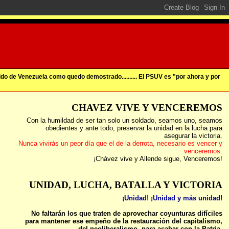
ido de Venezuela como quedo demostrado.......... El PSUV es "por ahora y por
CHAVEZ VIVE Y VENCEREMOS
Con la humildad de ser tan solo un soldado, seamos uno, seamos
obedientes y ante todo, preservar la unidad en la lucha para
asegurar la victoria.
Nunca vivirás un peor día que el de la derrota, necesario es vencer y
venceremos
.
¡Chávez vive y Allende sigue, Venceremos!
UNIDAD, LUCHA, BATALLA Y VICTORIA
¡Unidad! ¡Unidad y más unidad!
No faltarán los que traten de aprovechar coyunturas difíciles
para mantener ese empeño de la restauración del capitalismo,
del neoliberalismo, para acabar con la Patria.