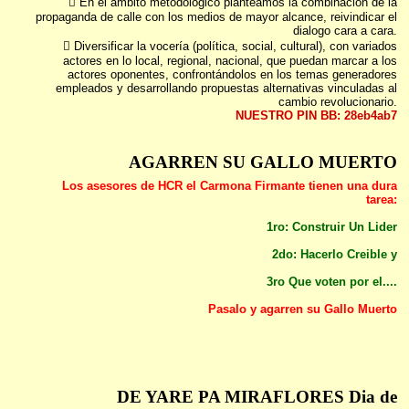
 En el ámbito metodológico planteamos la combinación de la
propaganda de calle con los medios de mayor alcance, reivindicar el
dialogo cara a cara.
 Diversificar la vocería (política, social, cultural), con variados
actores en lo local, regional, nacional, que puedan marcar a los
actores oponentes, confrontándolos en los temas generadores
empleados y desarrollando propuestas alternativas vinculadas al
cambio revolucionario.
NUESTRO PIN BB: 28eb4ab7
AGARREN SU GALLO MUERTO
Los asesores de HCR el Carmona Firmante tienen una dura
tarea:
1ro: Construir Un Lider
2do: Hacerlo Creible y
3ro Que voten por el....
Pasalo y agarren su Gallo Muerto
DE YARE PA MIRAFLORES Dia de