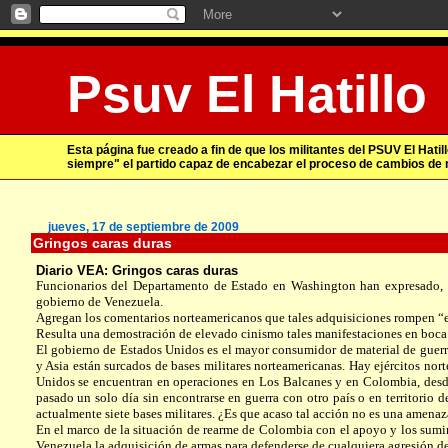
Psuv El Hatillo
Esta página fue creado a fin de que los militantes del PSUV El Hat
siempre" el partido capaz de encabezar el proceso de cambios de
jueves, 17 de septiembre de 2009
Gringos caras duras
Diario VEA: Gringos caras duras
Funcionarios del Departamento de Estado en Washington han expresado, se
gobierno de Venezuela.
Agregan los comentarios norteamericanos que tales adquisiciones rompen “el 
Resulta una demostración de elevado cinismo tales manifestaciones en boca
El gobierno de Estados Unidos es el mayor consumidor de material de guerra
y Asia están surcados de bases militares norteamericanas. Hay ejércitos no
Unidos se encuentran en operaciones en Los Balcanes y en Colombia, desd
pasado un solo día sin encontrarse en guerra con otro país o en territorio 
actualmente siete bases militares. ¿Es que acaso tal acción no es una amenaza
En el marco de la situación de rearme de Colombia con el apoyo y los sumini
Venezuela la adquisición de armas para defenderse de cualquiera agresión del