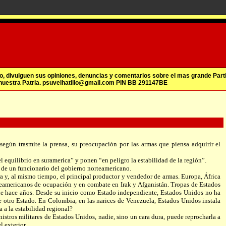
illo, divulguen sus opiniones, denuncias y comentarios sobre el mas grande Part
 nuestra Patria. psuvelhatillo@gmail.com PIN BB 291147BE
gún trasmite la prensa, su preocupación por las armas que piensa adquirir el
equilibrio en suramerica” y ponen “en peligro la estabilidad de la región”.
 de un funcionario del gobierno norteamericano.
 y, al mismo tiempo, el principal productor y vendedor de armas. Europa, África
rteamericanos de ocupación y en combate en Irak y Afganistán. Tropas de Estados
e hace años. Desde su inicio como Estado independiente, Estados Unidos no ha
de otro Estado. En Colombia, en las narices de Venezuela, Estados Unidos instala
 a la estabilidad regional?
stros militares de Estados Unidos, nadie, sino un cara dura, puede reprocharla a
 exterior.